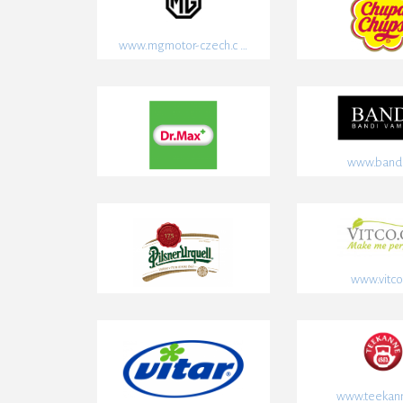
www.mgmotor-czech.c …
www.bandi
www.vitco
www.teekann