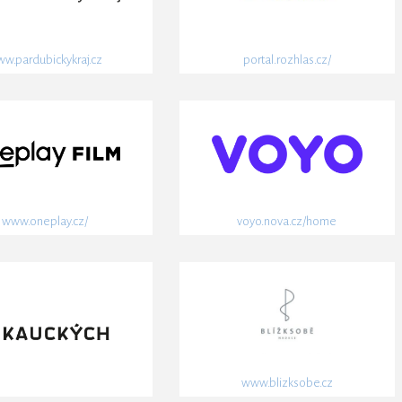
w.pardubickykraj.cz
portal.rozhlas.cz/
www.oneplay.cz/
voyo.nova.cz/home
www.blizksobe.cz