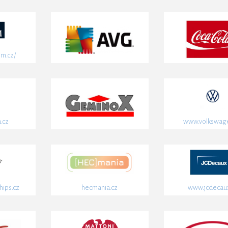
m.cz/
.cz
www.volkswag
ips.cz
hecmania.cz
www.jcdecaux