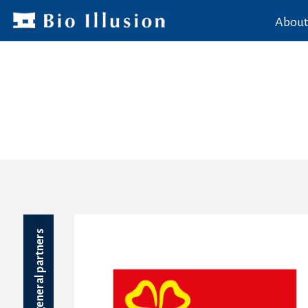
About
general partners