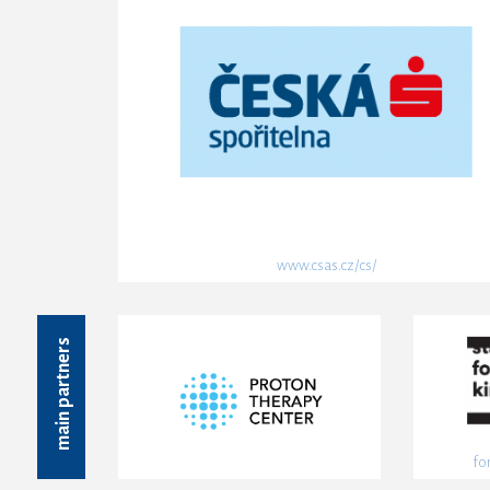
www.csas.cz/cs/
main partners
fo