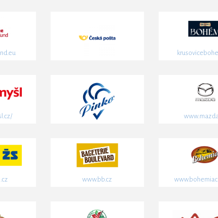
nd.eu
krusovicebohe
l.cz/
www.mazda
.cz
www.bb.cz
www.bohemiach