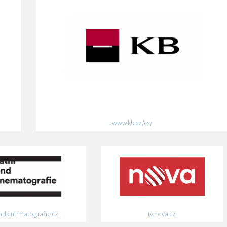
www.kb.cz/cs/
ndkinematografie.cz
tv.nova.cz