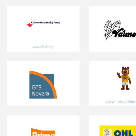
www.khk.cz/
www.medvideked